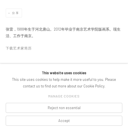
分享
张雷，1988年生于河北唐山。2012年毕业于南京艺术学院版画系。现生
活、工作于南京。
下载艺术家简历
(PDF, OPENS IN A NEW TAB.)
This website uses cookies
版权 2026 PIFOGALLERY
This site uses cookies to help make it more useful to you. Please
Manage cookies
网站支持 ARTLOGIC
contact us to find out more about our Cookie Policy.
MANAGE COOKIES
Reject non essential
Accept