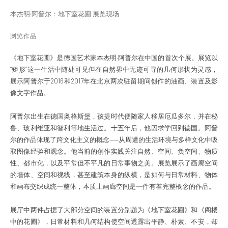
本杰明·阿普尔：地下室花圃 展览现场
浏览作品
《地下室花圃》是德国艺术家本杰明·阿普尔在中国的首次个展。展览以
“矩形”这一生活中随处可见但在自然界中无迹可寻的几何形状为灵感，
展示阿普尔于2016和2017年在北京两次驻留期间创作的油画、装置及影
像文字作品。
阿普尔出生在德国奥格斯堡，孩提时代便随家人移居厄瓜多尔，并在秘
鲁、玻利维亚和智利等地生活过。十五年后，他因求学回到德国。阿普
尔的作品体现了跨文化主义的概念——从周遭的生活环境与多样文化中吸
取图像经验和观念。他当前的创作实践关注自然、空间、负空间、物质
性、都市化，以及平常但不平凡的日常事物之美。展览展示了画廊空间
的墙体、空间和视线，甚至建筑本身的纵横，是如何与日常材料、物体
和画布交织成统一整体，本质上画廊空间是一件有着完整概念的作品。
展厅中两件占据了大部分空间的装置分别题为《地下室花圃》和《阁楼
中的花圃》，日常材料和几何结构使空间透露出平静、朴素、不安，却