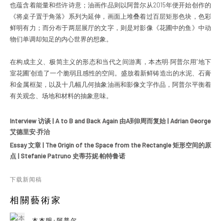
也蕴含着能量和些许诗意；油画作品则以阿普尔从2015年便开始创作的
《将桌子置于角落》系列为延伸，画面上堆叠着过百层矩形色块，色彩
鲜明有力；而分布于两层展厅的文字，则是对影像《花圃中的鱼》中动
物们单调却知足的内心世界的想象。
在构成主义、极简主义的形态和当代之间游离，本杰明·阿普尔用“地下
室花圃”创造了一个脆弱且感性的空间。盛放着新鲜铸造出的水泥、石膏
和金属框架，以及十几幅几何抽象油画和影像文字作品，阿普尔平衡着
有关观念、场地和材料的抽象意味。
Interview 访谈 | A to B and Back Again 由A到B周而复始 | Adrian George
艾德里安·乔治
Essay 文章 | The Origin of the Space from the Rectangle 矩形空间的原
点 | Stefanie Patruno 史蒂芬妮·帕特鲁诺
下载新闻稿
相關藝術家
本杰明･阿普尔