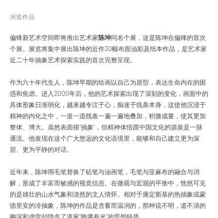
浏览作品
偏锋新艺术空间即将推出艺术家
陈
坤
同名个展，这是陈坤在偏锋的首次
个展。展览将集中展出陈坤的近作30幅布面油彩及纸本作品，是艺术家
近二十年抽象艺术探索实践的首次完整呈现。
作为六十年代生人，陈坤早期的绘画以自己为原型，表达生命内在的困
惑和焦虑。进入2000年后，他的艺术探索出现了深刻的变化，画面中的
具体形象日渐弱化，越来越专注于心，痴迷于线条本身，这使他沉浸于
精神的内化之中，一道一道线条一遍一遍地叠加，积微成量，使其更加
整体、博大。虽然表面很“抽象”，但精神体悟跟中国文化的源泉是一脉
通流。他发现在这个广大悠远的文化语境里，能够和自己建立更为深
层、更为平静的对话。
近年来，陈坤用毛笔替换了铅笔与油画笔，毛笔与亚麻布的融合与消
解，形成了丰富而敏感的视觉信息。在微观与宏观的平衡中，恍然可见
的是雄壮的山水气象和淡然的文人情怀。相对于康定斯基的热抽象或蒙
德里安的冷抽象，陈坤的作品是含蓄而温润的，那种说不明，道不清的
幽深和虚空却隐含了道家“唯庸有光”的思想特质。