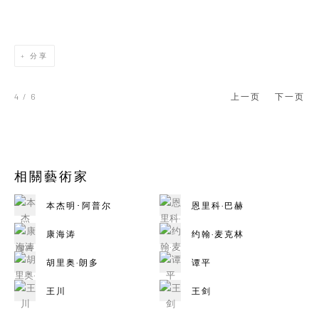
分享
4
/ 6
上一页
下一页
相關藝術家
本杰明･阿普尔
恩里科·巴赫
康海涛
约翰·麦克林
胡里奥·朗多
谭平
王川
王剑