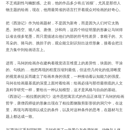
不乏戏剧性与幽默感。之前，他的作品多少有点“凶狠”，尤其是那些人
物主题的绘画，现在，他用最简省的语言打开着观众对绘画的好奇心。
把《西游记》作为绘画题材，不是因为新奇，而是因为人们对它太熟
悉。孙悟空、猪八戒、唐僧、沙和尚，这四个特征明显的形象让马轲得
以省去很多笔墨，而只需描述出他们内部的符号性差异，拿棍子的、大
耳朵的、骑马的、挑担子的，观众能立刻识别出这些形象，接着会把注
意力集中到绘画语言上。
进而，马轲的绘画亦在建构着视觉语言维度上的差异性，块面的、平涂
的、勾线的……他把再现的程度压缩到最低，但这些几何化的低清晰度
的视觉表征反而建立了绘画本身的强度，一种推动着认知能力的强度。
马轲在绘画最基底的深度上面对着绘画：绘画必须与那些最彻底的人文
及科学研究一样，要给出一种认知模型，这才是风格与自由的基础。
《西游记——柏拉图的洞穴》这件思想寓言式的作品正体现了马轲的绘画
哲学，唐僧四师徒的形象出现在了柏拉图侧脸剪影形状的洞穴中，在这
里，再现与再现得以成立的条件，以及对这种条件的思考，在题材与主
题上都达成一致。
与“西游记”系列同时期，马轲也画了一批黑白灰色调的画，动物与人体