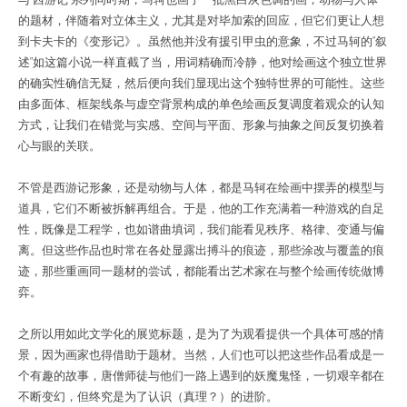
的题材，伴随着对立体主义，尤其是对毕加索的回应，但它们更让人想
到卡夫卡的《变形记》。虽然他并没有援引甲虫的意象，不过马轲的“叙
述”如这篇小说一样直截了当，用词精确而冷静，他对绘画这个独立世界
的确实性确信无疑，然后便向我们显现出这个独特世界的可能性。这些
由多面体、框架线条与虚空背景构成的单色绘画反复调度着观众的认知
方式，让我们在错觉与实感、空间与平面、形象与抽象之间反复切换着
心与眼的关联。
不管是西游记形象，还是动物与人体，都是马轲在绘画中摆弄的模型与
道具，它们不断被拆解再组合。于是，他的工作充满着一种游戏的自足
性，既像是工程学，也如谱曲填词，我们能看见秩序、格律、变通与偏
离。但这些作品也时常在各处显露出搏斗的痕迹，那些涂改与覆盖的痕
迹，那些重画同一题材的尝试，都能看出艺术家在与整个绘画传统做博
弈。­
之所以用如此文学化的展览标题，是为了为观看提供一个具体可感的情
景，因为画家也得借助于题材。当然，人们也可以把这些作品看成是一
个有趣的故事，唐僧师徒与他们一路上遇到的妖魔鬼怪，一切艰辛都在
不断变幻，但终究是为了认识（真理？）的进阶。