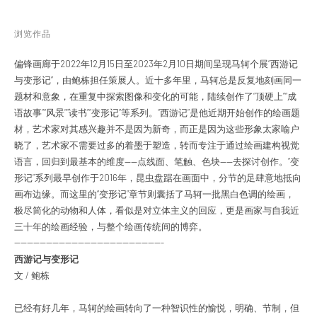
浏览作品
偏锋画廊于2022年12月15日至2023年2月10日期间呈现马轲个展“西游记
与变形记”，由鲍栋担任策展人。近十多年里，马轲总是反复地刻画同一
题材和意象，在重复中探索图像和变化的可能，陆续创作了“顶硬上”“成
语故事”“风景”“读书”“变形记”等系列。“西游记”是他近期开始创作的绘画题
材，艺术家对其感兴趣并不是因为新奇，而正是因为这些形象太家喻户
晓了，艺术家不需要过多的着墨于塑造，转而专注于通过绘画建构视觉
语言，回归到最基本的维度——点线面、笔触、色块——去探讨创作。“变
形记”系列最早创作于2016年，昆虫盘踞在画面中，分节的足肆意地抵向
画布边缘。而这里的“变形记”章节则囊括了马轲一批黑白色调的绘画，
极尽简化的动物和人体，看似是对立体主义的回应，更是画家与自我近
三十年的绘画经验，与整个绘画传统间的博弈。
-----------------------------------------------
西游记与变形记
文 / 鲍栋
已经有好几年，马轲的绘画转向了一种智识性的愉悦，明确、节制，但