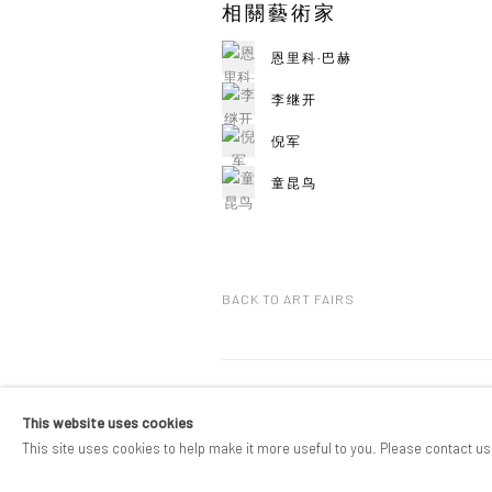
相關藝術家
恩里科·巴赫
李继开
倪军
童昆鸟
BACK TO ART FAIRS
版权 2026 PIFOGALLERY
This website uses cookies
Manage cookies
网站支持 ARTLOGIC
This site uses cookies to help make it more useful to you. Please contact us