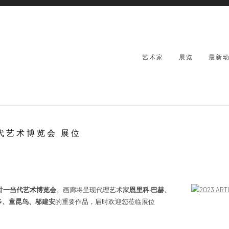
艺术家
展览
最新
一当代艺术博览会 展位
上海廿一当代艺术博览会
。画廊将呈现代理艺术家
恩里科·巴赫、
Open a larger
多、童昆鸟、
邬建安
的重要作品，届时欢迎您莅临展位