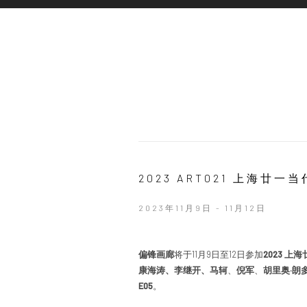
2023 ART021 上海廿
2023年11月9日 - 11月12日
偏锋画廊
将于11月9日至12日参加
2023 
康海涛
、李继开
、马轲
、
倪军
、
胡里奥·朗
E05
。