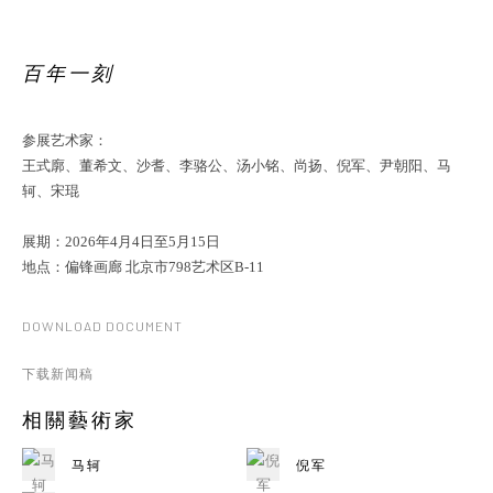
百年一刻
参展艺术家：
王式廓、董希文、沙耆、李骆公、汤小铭、尚扬、倪军、尹朝阳、马
轲、宋琨
展期：2026年4月4日至5月15日
地点：偏锋画廊 北京市798艺术区B-11
DOWNLOAD DOCUMENT
下载新闻稿
相關藝術家
马轲
倪军