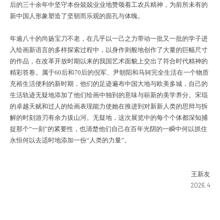
后的三十余年中坚守本份兢兢业业地赞颂着工农兵精神，为前所未有的
新中国人形象塑造了坚韧而乐观的面孔与体魄。
年逾八十
的尚扬宝刀不老，在几乎以一己之力带动一批又一批的学子进
入绘画新语言的多样探索过程中，以身作则般地创作了大量的巨幅尺寸
的作品，在改革开放时期以来的我国艺术面貌上交出了符合时代精神的
精彩答卷。属于60后和70后的倪军、尹朝阳和马轲完全生活在一个物质
充裕生活便利的新时期，他们的足迹遍布中国大地与欧美多城，自己的
生活轨迹无疑地添加了他们绘画中独到的意味与崭新的美学养分。宋琨
的卓越天赋和过人的绘画表现能力使她在推进到对新新人类的思辩与拆
解的时刻游刃有余力拔山河。无疑地，这次展览中的每个个体都深知捕
捉那个“一刻”的紧要性，也清楚他们自己在百年光阴的一瞬中何以抓住
永恒何以去适时地添加一份“人类的力量”。
王新友
2026.4