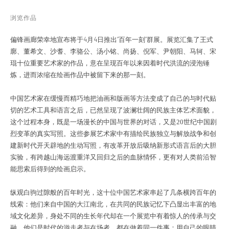
浏览作品
偏锋画廊荣幸地宣布将于4月4日推出“百年一刻”群展。展览汇集了王式
廓、董希文、沙耆、李骆公、汤小铭、尚扬、倪军、尹朝阳、马轲、宋
琨十位重要艺术家的作品，意在呈现百年以来因着时代洪流的浸泡锤
炼，进而浓缩在绘画作品中被留下来的那一刻。
中国艺术家在缓慢而精巧地把油画和版画等方法变成了自己的与时代贴
切的艺术工具和语言之后，已然呈现了波澜壮阔的民族主体艺术面貌，
这个过程本身，既是一场漫长的中国与世界的对话，又是
20世纪中国剧
烈变革的真实写照。这些参展艺术家中有描绘民族独立与解放战争和创
建新时代开天辟地的生动写照，有改革开放后吸纳新形式语言后的大胆
实验，有跨越山海远渡重洋又回归之后的血脉情怀，更有对人类前沿智
能思索后得到的绘画启示。
纵观白驹过隙般的百年时光，这十位中国艺术家串起了几条横跨百年的
线索：他们来自中国的大江南北，在共同的民族记忆下凸显出丰富的地
域文化差异，身处不同的生长年代却在一个展览中有着惊人的传承与交
融，他们是时代的游走者与在场者，都在做着同一件事：用自己的眼睛