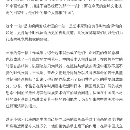
和拿画笔的手，捕捉下自己经历的那个
"一刻"；而在今天的全球文化视
角的回望中，他们中的每个人都很"中国"。
这个
"一刻"是由瞬间变成永恒的一刻，是艺术家勤奋劳作时饱含深情的
印记，更是这个时代留给历史的视觉痕迹。此次展览是我们向以他们为
代表的视觉思想家的致敬。
画家的每一幅工作成果，综合起来就形成了他们生命时刻的叠加总和，
也就成就了一个民族的文明累积。中国美术人前赴后继，在民族危亡的
时候奋起精神，以画笔刻刀为武器，在抵抗与解放的洪流中讴歌不屈不
挠的时代强音，王式廓、董希文把翻身得解放以及阶级革命的若干典型
时刻用绘画概括了出来，他们的作品成为了我们共同记忆的重要组成部
分。沙耆、李骆公在青年时期游走欧洲和日本，回国后从更广阔的视角
思索中国的民族性与其他民族美术语言的融合问题，从而在中国美术材
料的原有基础上拓展出别具一格的独创能力，为百年来的中国美术带来
狂野而清新的活力。
以汤小铭为代表的新中国自己培养出来的绘画高手对于油画的深度理解
和娴熟运用是令人惊叹的；他们担负起承上启下的作用，在新中国成立