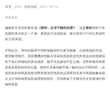
滑雪，2016，布面油画，200 x 140 cm
浏览作品
偏锋新艺术空间将呈现
《章剑：总有宁静的风景》
，这是
章剑
历时十年
在国内举办的又一个展。展览由方志凌策划，展出章剑2014年以来创作
的“日常风景”。
不同以往，章剑以截然不同的笔触创作出更为抽象，日趋表现的作品。
那些略带焦灼、层层叠叠的笔触与丰富的色彩相交织所传达出的情绪远
多于他们所描绘的真实场景，赋予作品躁动不安之感。乡野和城市风景
依然是章剑创作的主题，然而艺术家却赋予每一幅作品以不同特质——从
造型质朴的纯真风格到野兽派浓烈色彩的运用再到后来与美国抽象表现
主义行动绘画类似急速用笔的创作，共同构成了中国当代文化领域中的
独特风景。