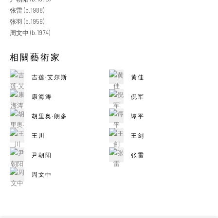
张雷 (b.1988)
张羽 (b.1959)
周文中 (b.1974)
相關藝術家
吉莲·艾尔斯
黄佳
康海涛
倪军
胡里奥·朗多
谭平
王川
王剑
尹朝阳
张雷
周文中