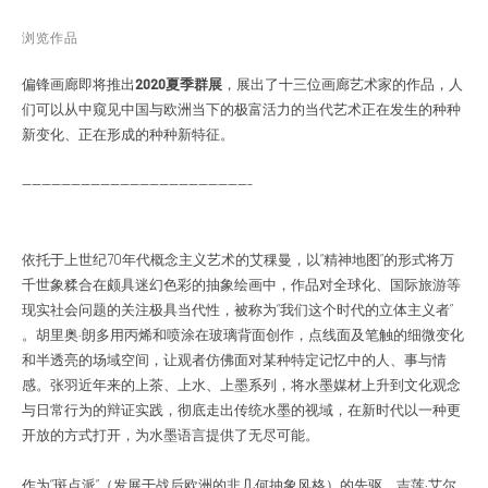
浏览作品
偏锋画廊即将推出
2020夏季群展
，展出了十三位画廊艺术家的作品，人
们可以从中窥见中国与欧洲当下的极富活力的当代艺术正在发生的种种
新变化、正在形成的种种新特征。
-----------------------------------------------
依托于上世纪70年代概念主义艺术的艾稞曼，以“精神地图”的形式将万
千世象糅合在颇具迷幻色彩的抽象绘画中，作品对全球化、国际旅游等
现实社会问题的关注极具当代性，被称为“我们这个时代的立体主义者”
。胡里奥·朗多用丙烯和喷涂在玻璃背面创作，点线面及笔触的细微变化
和半透亮的场域空间，让观者仿佛面对某种特定记忆中的人、事与情
感。张羽近年来的上茶、上水、上墨系列，将水墨媒材上升到文化观念
与日常行为的辩证实践，彻底走出传统水墨的视域，在新时代以一种更
开放的方式打开，为水墨语言提供了无尽可能。
作为“斑点派”（发展于战后欧洲的非几何抽象风格）的先驱，吉莲·艾尔