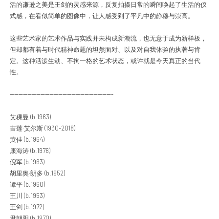
活的谦逊之美是王剑的灵感来源，反复拍摄日常的瞬间唤起了生活的仪
式感，在看似简单的图像中，让人感受到了平凡中的静穆与崇高。
这些艺术家的艺术作品与实践并未构成新潮流，也无意于成为新样板，
但却都有着与时代精神命题的坦然面对、以及对自我体验的执著与肯
定。这种活泼生动、不拘一格的艺术状态，或许就是今天真正的当代
性。
-----------------------------------------------
艾稞曼 (b.1963)
吉莲·艾尔斯 (1930-2018)
黄佳 (b.1964)
康海涛 (b.1976)
倪军 (b.1963)
胡里奥·朗多 (b.1952)
谭平 (b.1960)
王川 (b.1953)
王剑 (b.1972)
尹朝阳 (b.1970)