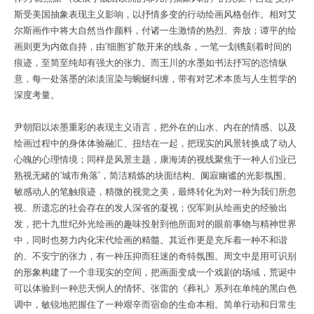
斯受美国抽象表现主义影响，以抒情多变的行动绘画风格创作。相对艾
尔斯画作中将大自然当作颜料，付诸一生激情的热烈、奔放；谭平的绘
画则更为内敛自持，由“细胞”扩散开来的线条，一笔一划镌刻着时间的
痕迹，至简至纯却有强大的张力。而王川的水墨如书法抒写的恣情纵
意，每一处落墨的浓淡渲染与蜿蜒纠缠，带有对艺术本质与人生哲学的
深度考量。
尹朝阳以浓墨重彩的表现主义语言，把外在的山水、内在的情感、以及
绘画过程中的身体体验融汇、扭结在一起，把现实的风景转换成了动人
心魄的心理情境；同样是风景主题，康海涛的视线聚焦于一种人们业已
熟视无睹的“城市角落”，简洁精炼的块面结构、阒寂幽谧的光影氛围、
敏感动人的笔触痕迹，精微的视觉之美，最终转化为对一种为我们所忽
视、所遗忘的社会存在的发人深省的凝视；倪军则从绘画史的经验出
发，把十九世纪外光绘画的趣味投射到他所面对的眼前事物与精神世界
中，同时也努力内化宋代绘画的精髓。其近作更是充斥着一种不和谐
的、不安宁的张力，有一种压抑而狂迷的奇特氛围。周文中是用可识别
的形象构建了一个非现实的空间，把画面变成一个戏剧的场域，荒诞中
可以体验到一种悲天悯人的情怀。张雷的《葬礼》系列在单纯的黑白色
调中，敏锐地把握住了一种艰辛而宿命的生命本相。简单行动和日常生